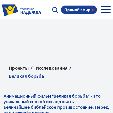
Официальный трейлер 3 |
Проекты
/
Исследования
/
Великая борьба
Анимационный фильм "Великая борьба" - это
уникальный способ исследовать
величайшее библейское противостояние. Перед
вами оживёт история
древнего мира и великая борьба между добром
и злом.
С помощью увлекательной анимации фильм
рассказывает о 18-летней девушке Наоми,
которая пытается обрести свободу и найти себя.
Ей предстоит принять непростое решение.