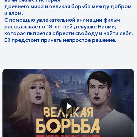
Семейные:
Официальный трейлер 2 | Великая
Суть мужчины
борьба
О чем говорят женщины
Уроки творчества
Фитнес-тайм
Центр поддержки и
Детские:
усыновления в действии
Молодежные:
Червячок Игнатий
Технология изобилия
Про любовь
Кубик рубрик
Эмоциональный интеллект
Про призвание
Библейские истории
Жить осознанно
Между добром и злом. Фильм | Великая
Будь в теме
В гостях у Библии
борьба
Исцеление от горя