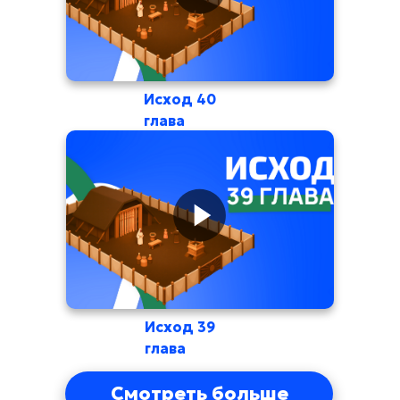
Исход 40
глава
Исход 39
глава
Смотреть больше