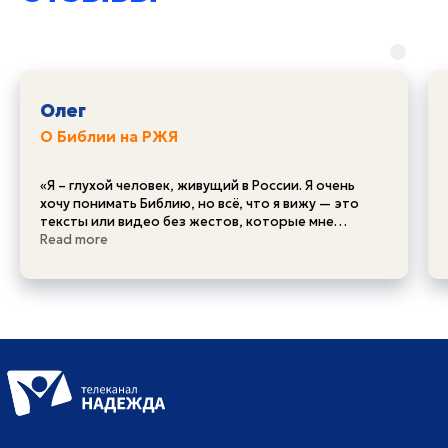
Олег
О Библии на РЖЯ
«Я – глухой человек, живущий в России. Я очень
хочу понимать Библию, но всё, что я вижу — это
тексты или видео без жестов, которые мне
непонятны. Даже если есть субтитры — это не мой
Read more
родной язык и мне трудно уловить суть».