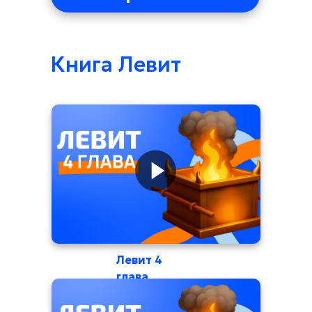
Книга Левит
Левит 4
глава