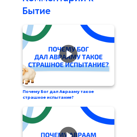
Бытие
Семейные:
Суть мужчины
Почему Бог дал Аврааму такое
О чем говорят женщины
страшное испытание?
Уроки творчества
Фитнес-тайм
Центр поддержки и
Детские:
усыновления в действии
Молодежные:
Червячок Игнатий
Технология изобилия
Про любовь
Кубик рубрик
Эмоциональный интеллект