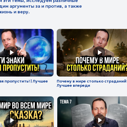
устить! | Лучшее
Почему в мире столько страданий? |
Когда 
Лучшее впереди
ка? | Лучшее
Отмененная заповедь | Лучшее впереди
День,
впере