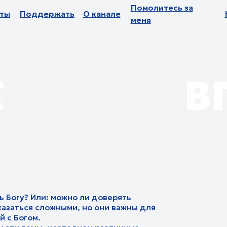
Помолитесь за
Помолитесь за
оддержать
оддержать
О канале
О канале
Новости
Новости
Па
Па
меня
меня
ВПЕ
 Или: можно ли доверять
ся сложными, но они важны для
ом.
темы, исследуем различные
ументы за и против, а также
 веру.