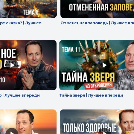
шее впереди
Тайна зверя | Лучшее впереди
Проро
впере
 крещение? |
Только здоровые попадут на небо |
Трагед
Лучшее впереди
Лучше