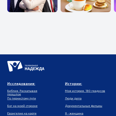
Исследования:
Истории:
Сем
Библия. Раскапывая
Моя история. 180 градусов
Суть
прошлое
По тернистому пути
Люди дела
О че
Бог на моей стороне
Документальные фильмы
Урок
Евангелие на карте
Я - женщина
Фитн
паломников
Цент
усын
Не просто путешествие
Религия, права и
Техн
свободы
Эмоц
Жить
Исце
Восс
Прок
Свидетельство о регистрации
СМИ
Политика
конфиденциальности