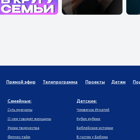
ейные:
Детские:
Молодежны
 мужчины
Червячок Игнатий
Про любовь
м говорят женщины
Кубик рубрик
Про призвание
и творчества
Библейские истории
Будь в теме
ес-тайм
В гостях у Библии
Путь героев
р поддержки и
Творение учит нас
Тема дня
овления в действии
Истории одного дня
Мужской харак
ология изобилия
Чудеса каждый день
иональный интеллект
 осознанно
ление от горя
тановление
растинация
Лиц