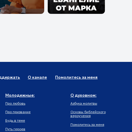
е:
О духовном:
Азбука молитвы
Основы библейского
вероучения
Помолитесь за меня
Просто христианство
Путь к Богу
тер
Притчи Христа
ензия на осуществление телевизионного
вещания
© Телеканал Надежда, 2014-
2026