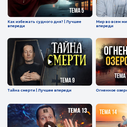
Тайна смерти | Лучшее впереди
Огненное озеро | Луч
Начертание зверя | Лучшее впереди
Как и когда принимать
Подкаст «Книга Книг»