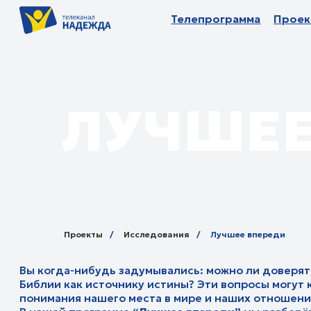
Телепрограмма
Телепрограмма
Проекты
Проекты
П
П
ЛУЧШЕЕ
Проекты
/
Исследования
/
Лучшее впереди
Вы когда-нибудь задумывались: можно ли доверять Богу?
Библии как источнику истины? Эти вопросы могут казать
понимания нашего места в мире и наших отношений с Бог
В нашей программе
“Лучшее впереди”
мы разберём эти 
точки зрения и попытаемся найти ответы. Мы обсудим арг
посмотрим на то, как эти вопросы влияют на нашу жизнь и