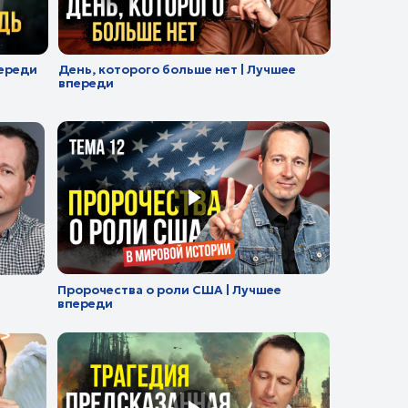
чества о роли США | Лучшее
ди
ия предсказанная в Библии |
е впереди