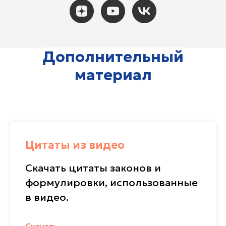
паломников
Документальные фильмы
Путь к Богу
Я - женщина
Не просто путешествие
Притчи Хри
Дополнительный
материал
Цитаты из видео
Прямой эфир
Скачать цитаты законов и
Телепрограмма
формулировки, использованные
Проекты
в видео.
Детям
Поддержать
О канале