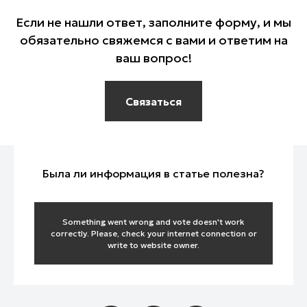
Фитнес-тайм
Если не нашли ответ, заполните форму, и мы
Центр поддержки и
Детские:
усыновления в действии
обязательно свяжемся с вами и ответим на
Молодежные:
Червячок Игнатий
Технология изобилия
ваш вопрос!
Про любовь
Кубик рубрик
Эмоциональный интеллект
Про призвание
Библейские истории
Жить осознанно
Будь в теме
Связаться
В гостях у Библии
Исцеление от горя
Путь героев
Творение учит нас
Восстановление
Тема дня
Истории одного дня
Мужской характер
Прокрастинация
Чудеса каждый день
Была ли информация в статье полезна?
О духовн
Something went wrong and vote doesn't work
Исследования:
correctly. Please, check your internet connection or
Азбука мо
write to website owner.
Библия. Раскапывая прошлое
Основы биб
Истории:
Религия, права и
вероучения
По тернистому пути
свободы
Моя история. 180 градусов
Помолитесь
Бог на моей стороне
Люди дела
Просто хри
Евангелие на карте