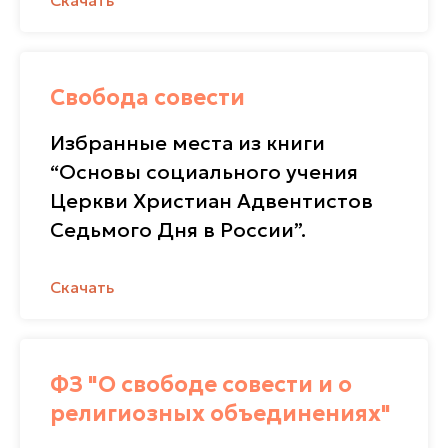
Скачать
Помолитесь за меня
Свидетельство о регистрации СМИ
Свобода совести
Лицензия на осуществление телевизионного вещания
Избранные места из книги
Политика конфиденциальности
“Основы социального учения
© Телеканал Надежда, 2014-2026
Церкви Христиан Адвентистов
Седьмого Дня в России”.
Скачать
ФЗ "О свободе совести и о
религиозных объединениях"