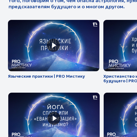
Языческие практики | PRO Мистику
Христианство и предс
будущего | PRO Мисти
Йога спорт или «евангелизация»
Алкоголизм, наркоман
индуизма | PRO Мистику
опасность? | PRO Мис