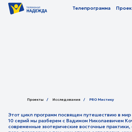
Телепрограмма
Телепрограмма
Проекты
Проекты
П
П
Проекты
/
Исследования
/
PRO Мистику
Этот цикл программ посвящен путешествию в мир сверх
10 серий мы разберем с Вадимом Николаевичем Кочкарев
современные эзотерические восточные практики, опасно
того, поговорим о том, чем опасна астрология, нумероло
предсказателям будущего и о многом другом.