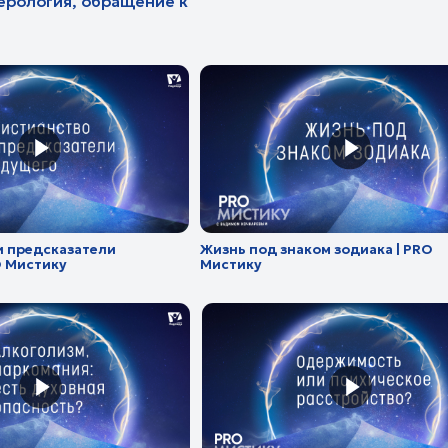
казатели
Жизнь под знаком зодиака | PRO
Общен
ку
Мистику
Мисти
ия: есть духовная
Одержимость или психическое
Обращ
тику
расстройство | PRO Мистику
вред?