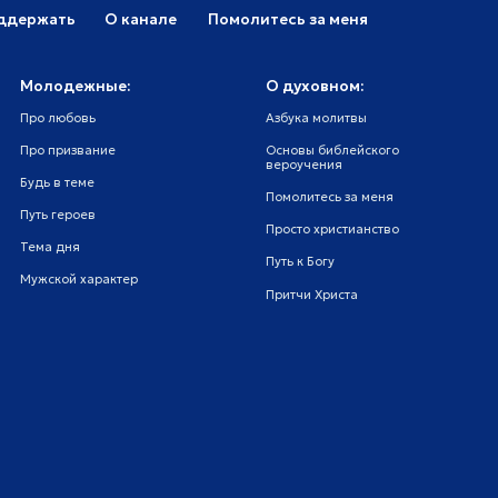
Путь к Богу
тер
Притчи Христа
ензия на осуществление телевизионного
вещания
© Телеканал Надежда, 2014-
2026