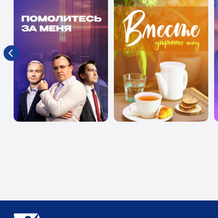
Пря
Исследования:
Истории:
Сем
Библия. Раскапывая
Моя история. 180 градусов
Суть
прошлое
По тернистому пути
Люди дела
О че
Бог на моей стороне
Документальные фильмы
Урок
Евангелие на карте
Я - женщина
Фитн
паломников