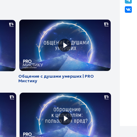
ие с душами умерших | PRO
ку
ение к целителям: польза или
 | PRO Мистику