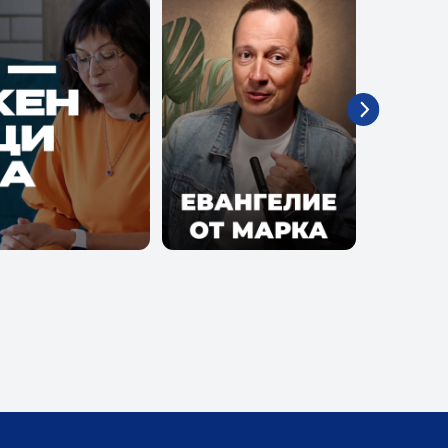
 канале
Помолитесь за меня
е:
О духовном:
Азбука молитвы
Основы библейского
вероучения
Помолитесь за меня
Просто христианство