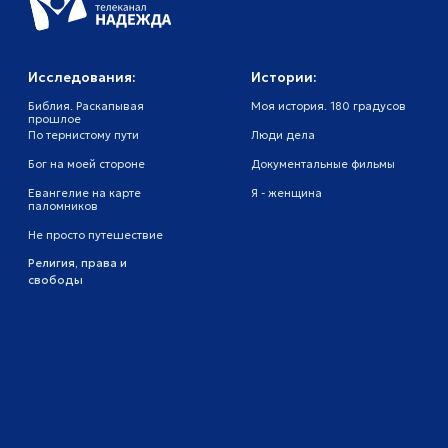
Цент
усын
Не просто путешествие
Религия, права и
Техн
свободы
Эмоц
Жить
Исце
Восс
Прок
Свидетельство о регистрации
СМИ
Политика
конфиденциальности