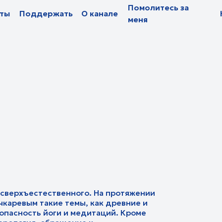
Помолитесь за
Помолитесь за
оддержать
оддержать
О канале
О канале
Новости
Новости
Па
Па
меня
меня
ъестественного. На протяжении
ым такие темы, как древние и
сть йоги и медитаций. Кроме
гия, обращение к