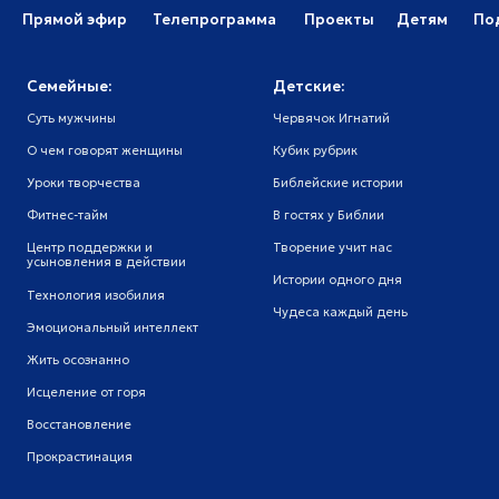
р поддержки и
Творение учит нас
Тема дня
овления в действии
Истории одного дня
Мужской харак
ология изобилия
Чудеса каждый день
иональный интеллект
 осознанно
ление от горя
тановление
растинация
Лиц