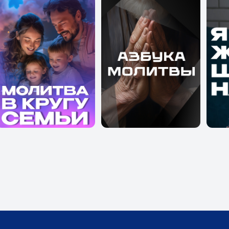
мой эфир
Телепрограмма
Проекты
Детям
Поддержать
О
ейные:
Детские:
Молодежны
 мужчины
Червячок Игнатий
Про любовь
м говорят женщины
Кубик рубрик
Про призвание
и творчества
Библейские истории
Будь в теме
ес-тайм
В гостях у Библии
Путь героев