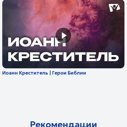
Прямой эфир
Телепрограмма
Проекты
Детям
Поддержать
О канале
Помолитесь за меня
Свидетельство о регистрации СМИ