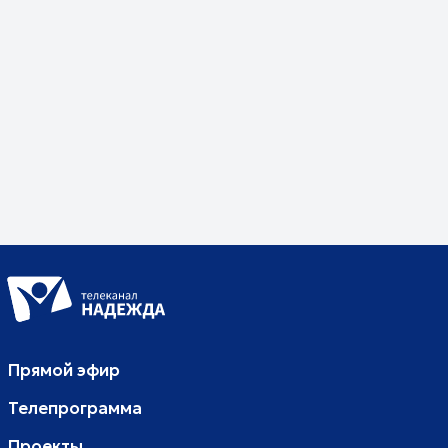
Прямой эфир
Телепрограмма
Проекты
Детям
Поддержать
О канале
Помолитесь за меня
Свидетельство о регистрации СМИ
Лицензия на осуществление телевизионного вещания
Политика конфиденциальности