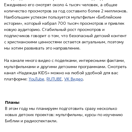
На канале много видео с поделками, интересными фактами,
мультфильмами и другими детскими программами. Смотреть
канал «Надежда KIDS» можно на любой удобной для вас
платформе:
YouTube
,
RUTUBE
,
VK Видео
.
Планы
В этом году мы планируем подготовить сразу несколько
новых детских проектов: мультфильмы, курсы по изучению
Библии и радиоспектакли.
Мультфильм «Просто о важном»
На новогодних каникулах мы выпустили мультфильм
«Просто
о важном»
, в котором рассказывается об основах здорового
образа жизни и устройстве мира.
Работа над мультиком продолжалась полгода. Руководитель
отдела детских проектов Виктория Жунда вспоминает: «Это
был вызов! Потому что мы не знали, как это делать и с чего
начать». Постепенно картина стала вырисовываться. Был
готов сценарий, и началась работа режиссера проекта:
раскадровка, проработка персонажей и анимирование.
Кстати, героев мультфильма озвучили ученики Заокской
христианской школы, а музыку написал Александр
Ишмуратов, сотрудник радио «Голос надежды».