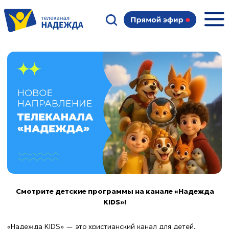
Смотрите детские программы на канале «Надежда
KIDS»!
«Надежда KIDS» — это христианский канал для детей.
Ежедневно его смотрят около 4 тысяч человек, а общее
количество просмотров за год составило более 2 миллионов.
Наибольшим успехом пользуется мультфильм «Библейские
истории», который набрал 700 тысяч просмотров и привлек
новую аудиторию. Стабильный рост просмотров и
подписчиков говорит о том, что безопасный детский контент
с христианскими ценностями остается актуальным, поэтому
мы хотим развивать это направление.