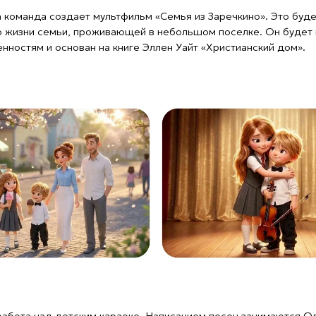
над детским караоке. Написанием песен занимаются Ольга
 Позже тексты будут озвучены учениками Заокской христианской
м завершить проект к началу 2027 года.
ей» — новый анимационный сериал о жизни Иисуса Христа. Он
блейские истории», который полюбился тысячам юных зрителей
енарий каждой серии напоминает реальный диалог ребенка
ник-аниматор Николай Волков уже завершил работу над восьмой