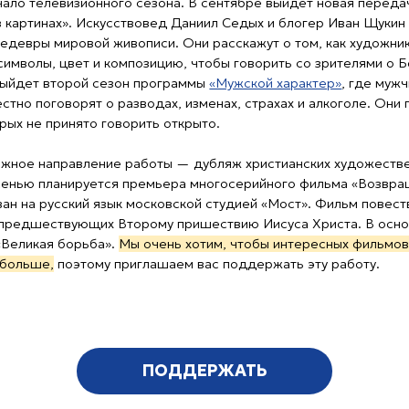
усский язык московской студией «Мост». Фильм повествует
ествующих Второму пришествию Иисуса Христа. В основу сюжета
ая борьба».
Мы очень хотим, чтобы интересных фильмов на русском
,
поэтому приглашаем вас поддержать эту работу.
ПОДДЕРЖАТЬ
KIDS»
и мультфильм
«Просто о важном»
, в котором рассказывается
го образа жизни и устройстве мира. Было вложено много сил,
 но все старания окупились положительными отзывами юных
елей.