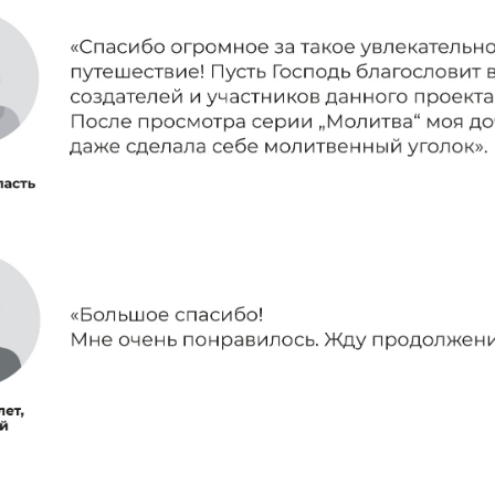
а создает мультфильм «Семья из Заречкино». Это будет цикл из
и семьи, проживающей в небольшом поселке. Он будет посвящен
 и основан на книге Эллен Уайт «Христианский дом».