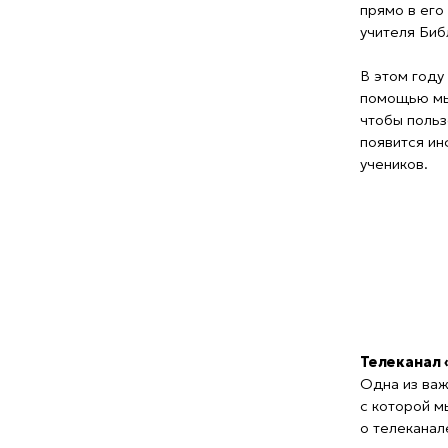
чтобы пользователь
появится информаци
учеников.
Телеканал «Наде
Одна из важных за
с которой мы не с
о телеканале играе
размещалась в отд
городах впервые уз