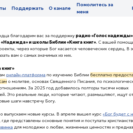
Помолитесь за
Помолитесь за
оддержать
оддержать
О канале
О канале
Новости
Новости
Па
Па
меня
меня
лагодарим вас за поддержку
радио «Голос надежды»,
жда» и школы Библии «Книга книг»
. С вашей помощью мы
 через которые Бог касается человеческих сердец. В этом письме
м о самых значимых из них.
йн-платформа
по изучению Библии
бесплатно предоставляет
олитве, основах Священного Писания, по психологической помощи
иям. За 2025 год добавилось полторы тысячи новых
 реальные люди, которые читают, размышляют, ищут ответы
ги навстречу Богу.
каем новые курсы. В апреле вышел курс
«Бог будет с нами.
редставлены основные понятия и постулаты христианства. В мае
ля молодежи о любви, жизненных ценностях и предназначении.