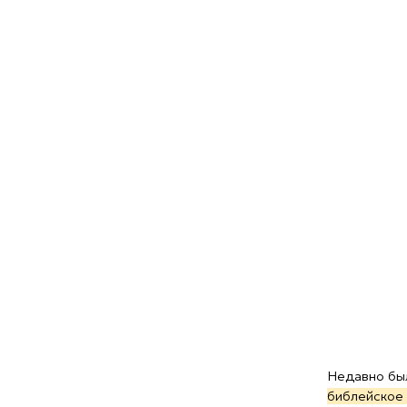
Недавно была заве
библейское обучен
прямо в его смартф
учителя Библии) поя
В этом году мы хот
помощью мы справим