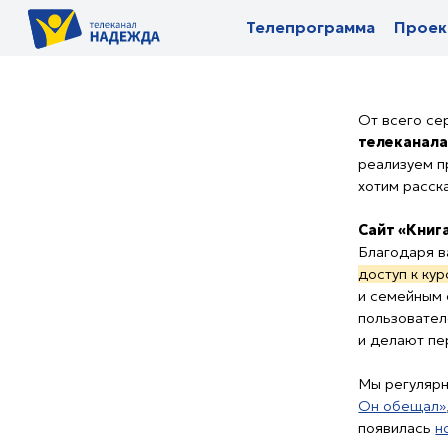
Телепрограмма
Телепрограмма
Проекты
Проекты
П
П
От всего сердца б
телеканала «Наде
реализуем проекты,
хотим рассказать ва
Сайт «Книга книг»
Благодаря вам
онла
доступ к курсам
о м
и семейным отношен
пользователей. Это
и делают первые ша
Мы регулярно выпус
Он обещал»
, где п
появилась
новинка
д