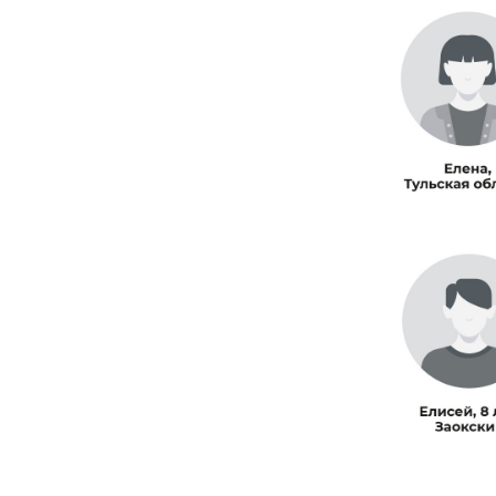
Сейчас наша команд
20 историй о жизн
семейным ценностям