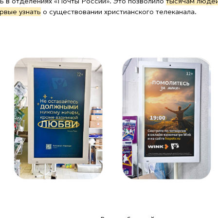
евизионного сезона. В сентябре выйдет новая передача
нах». Искусствовед Даниил Седых и блогер Иван Щукин будут
мировой живописи. Они расскажут о том, как художники
, цвет и композицию, чтобы говорить со зрителями о Боге. В этот
второй сезон программы
«Мужской характер»
, где мужчины-
говорят о разводах, изменах, страхах и алкоголе. Они поднимут
принято говорить открыто.
аправление работы — дубляж христианских художественных
ланируется премьера многосерийного фильма «Возвращение».