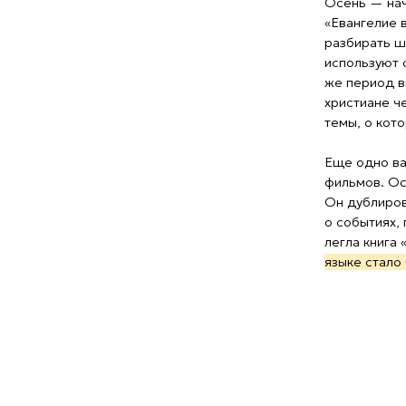
Он дублирован на р
о событиях, предш
легла книга «Велик
языке стало больше
Канал «Надежда 
Зимой мы выпустил
об основах здорово
средств и времени,
зрителей и их родит