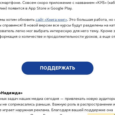
 легко мог выбрать интересную для него тему. Кроме этого,
я о количестве и продолжительности уроков, а еще отзывы
ПОДДЕРЖАТЬ
жда»
дач наших медиа сегодня — привлекать новую аудиторию,
оприкасались раньше. Важную роль в распространении информации
т наружная реклама. Благодаря вашей поддержке она
елениях «Почты России». Это позволило
тысячам людей в разных
нать
о существовании христианского телеканала.