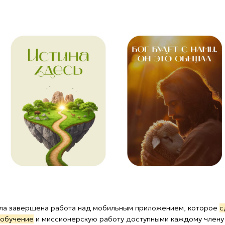
ршена работа над мобильным приложением, которое
сделает
ие
и миссионерскую работу доступными каждому члену церкви
оне. Совсем скоро приложение с названием «КУБ» (кабинет
вится в App Store и Google Play.
им обновить
сайт «Книга книг»
. Это большая работа, но с вашей
ся! В новой версии все курсы будут разделены на категории,