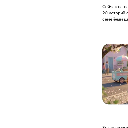
Также идет работа 
и Евгений Павловы.
школы. Мы планируе
«Евангелие для дет
продолжит цикл «Би
и их родителям. Сц
со взрослым. Худож
серией.