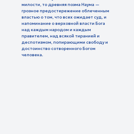
Евангелие на карте
милости, то древняя поэма Наума —
паломников
Документальные фильмы
Путь к Богу
Я - женщина
Не просто путешествие
грозное предостережение облеченным
Притчи Хри
властью о том, что всех ожидает суд, и
напоминание о верховной власти Бога
над каждым народом и каждым
правителем, над всякой тиранией и
деспотизмом, попирающими свободу и
достоинство сотворенного Богом
человека.
Прямой эфир
Телепрограмма
Проекты
Детям
Поддержать