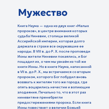
Уроки творчества
Фитнес-тайм
Мужество
Центр поддержки и
Детские:
усыновления в действии
Молодежные:
Червячок Игнатий
Технология изобилия
Книга Наума — одна из двух книг «Малых
Про любовь
Кубик рубрик
Эмоциональный интеллект
пророков», в центре внимания которых
Про призвание
Библейские истории
судьба Ниневии, столицы великой
Жить осознанно
Будь в теме
В гостях у Библии
Ассирийской империи, которая долго
Исцеление от горя
Путь героев
держала в страхе все окружавшие ее
Творение учит нас
Восстановление
Тема дня
народы. В VIII в. до Р. Х. после проповеди
Истории одного дня
Мужской характер
Прокрастинация
Ионы жители Ниневии покаялись, и Бог
Чудеса каждый день
пощадил их, о чем мы узнаём из той же
книги Ионы. Но в книге Наума, написанной
в VII в. до Р. Х., мы встречаемся со вторым
пророком, которого Бог побудил вновь
О духовн
воззвать к жителям того же города, где
Исследования:
опять воцарились нечестие и вопиющие
Азбука мо
Библия. Раскапывая прошлое
злодеяния. Печально то, что в этот раз
Основы биб
Истории:
Религия, права и
вероучения
ниневитяне пренебрегли
По тернистому пути
свободы
Моя история. 180 градусов
предостережениями пророка. Если книга
Помолитесь
Бог на моей стороне
Ионы повествует о величии Божьей
Люди дела
Просто хри