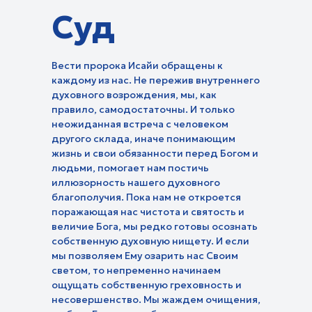
Суд
Центр поддержки и
Детские:
усыновления в действии
Молодежные:
Червячок Игнатий
Технология изобилия
Про любовь
Кубик рубрик
Эмоциональный интеллект
Вести пророка Исайи обращены к
Про призвание
Библейские истории
Жить осознанно
каждому из нас. Не пережив внутреннего
Будь в теме
В гостях у Библии
духовного возрождения, мы, как
Исцеление от горя
Путь героев
Творение учит нас
правило, самодостаточны. И только
Восстановление
Тема дня
неожиданная встреча с человеком
Истории одного дня
Мужской характер
Прокрастинация
другого склада, иначе понимающим
Чудеса каждый день
жизнь и свои обязанности перед Богом и
людьми, помогает нам постичь
иллюзорность нашего духовного
благополучия. Пока нам не откроется
О духовн
поражающая нас чистота и святость и
Исследования:
Азбука мо
величие Бога, мы редко готовы осознать
Библия. Раскапывая прошлое
собственную духовную нищету. И если
Основы биб
Истории:
Религия, права и
вероучения
мы позволяем Ему озарить нас Своим
По тернистому пути
свободы
Моя история. 180 градусов
Помолитесь
светом, то непременно начинаем
Бог на моей стороне
Люди дела
ощущать собственную греховность и
Просто хри
Евангелие на карте
несовершенство. Мы жаждем очищения,
паломников
Документальные фильмы
Путь к Богу
Я - женщина
Не просто путешествие