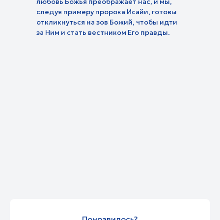
любовь Божья преображает нас, и мы,
Притчи Хри
следуя примеру пророка Исайи, готовы
откликнуться на зов Божий, чтобы идти
за Ним и стать вестником Его правды.
Прямой эфир
Телепрограмма
Проекты
Детям
Поддержать
О канале
Понравилось?