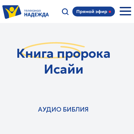
Книга пророка
Исайи
АУДИО БИБЛИЯ
Семейные:
Суть мужчины
О чем говорят женщины
Уроки творчества
Фитнес-тайм