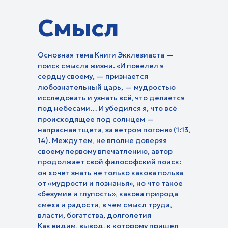
Суть мужчины
Смысл
О чем говорят женщины
Уроки творчества
Фитнес-тайм
Основная тема Книги Экклезиаста —
Центр поддержки и
Детские:
усыновления в действии
поиск смысла жизни. «И повелел я
Молодежные:
Червячок Игнатий
сердцу своему, — признается
Технология изобилия
Про любовь
любознательный царь, — мудростью
Кубик рубрик
Эмоциональный интеллект
Про призвание
исследовать и узнать всё, что делается
Библейские истории
Жить осознанно
под небесами… И убедился я, что всё
Будь в теме
В гостях у Библии
Исцеление от горя
происходящее под солнцем —
Путь героев
Творение учит нас
напрасная тщета, за ветром погоня» (1:13,
Восстановление
Тема дня
Истории одного дня
14). Между тем, не вполне доверяя
Мужской характер
Прокрастинация
своему первому впечатлению, автор
Чудеса каждый день
продолжает свой философский поиск:
он хочет знать не только какова польза
от «мудрости и познанья», но что такое
«безумие и глупость», какова природа
О духовн
смеха и радости, в чем смысл труда,
Исследования:
Азбука мо
власти, богатства, долголетия
Библия. Раскапывая прошлое
Основы биб
Как видим, вывод, к которому пришел
Истории:
Религия, права и