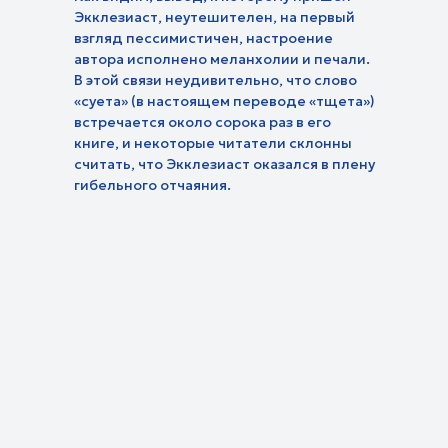
вероучения
По тернистому пути
свободы
Экклезиаст, неутешителен, на первый
Моя история. 180 градусов
Помолитесь
взгляд пессимистичен, настроение
Бог на моей стороне
Люди дела
автора исполнено меланхолии и печали.
Просто хри
Евангелие на карте
паломников
Документальные фильмы
В этой связи неудивительно, что слово
Путь к Богу
Я - женщина
Не просто путешествие
«суета» (в настоящем переводе «тщета»)
Притчи Хри
встречается около сорока раз в его
книге, и некоторые читатели склонны
считать, что Экклезиаст оказался в плену
гибельного отчаяния.
Прямой эфир
Телепрограмма
Проекты