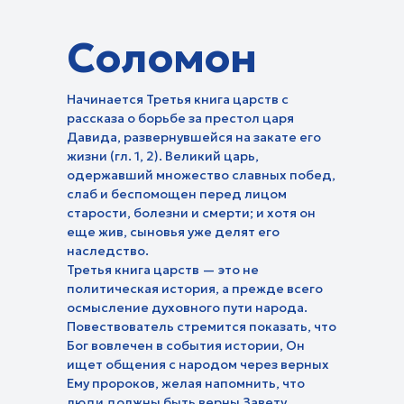
Уроки творчества
Соломон
Фитнес-тайм
Центр поддержки и
Детские:
усыновления в действии
Молодежные:
Червячок Игнатий
Начинается Третья книга царств с
Технология изобилия
Про любовь
Кубик рубрик
рассказа о борьбе за престол царя
Эмоциональный интеллект
Про призвание
Давида, развернувшейся на закате его
Библейские истории
Жить осознанно
жизни (гл. 1, 2). Великий царь,
Будь в теме
В гостях у Библии
Исцеление от горя
одержавший множество славных побед,
Путь героев
Творение учит нас
слаб и беспомощен перед лицом
Восстановление
Тема дня
Истории одного дня
Мужской характер
старости, болезни и смерти; и хотя он
Прокрастинация
еще жив, сыновья уже делят его
Чудеса каждый день
наследство.
Третья книга царств — это не
политическая история, а прежде всего
осмысление духовного пути народа.
О духовн
Повествователь стремится показать, что
Исследования:
Азбука мо
Бог вовлечен в события истории, Он
Библия. Раскапывая прошлое
Основы биб
ищет общения с народом через верных
Истории:
Религия, права и
вероучения
По тернистому пути
свободы
Ему пророков, желая напомнить, что
Моя история. 180 градусов
Помолитесь
Бог на моей стороне
люди должны быть верны Завету,