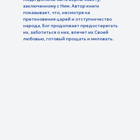
Люди дела
Просто хри
заключенному с Ним. Автор книги
Евангелие на карте
паломников
Документальные фильмы
показывает, что, несмотря на
Путь к Богу
Я - женщина
Не просто путешествие
преткновения царей и отступничество
Притчи Хри
народа, Бог продолжает предостерегать
их, заботиться о них, влечет их Своей
любовью, готовый прощать и миловать.
Прямой эфир
Телепрограмма
Проекты
Детям