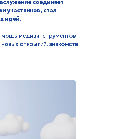
иаинструментов
ытий, знакомств