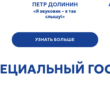
СЭМ НЭВЕС
еститель директора по коммуникациям
Генеральной Конференции Церкви
христиан адвентистов седьмого дня