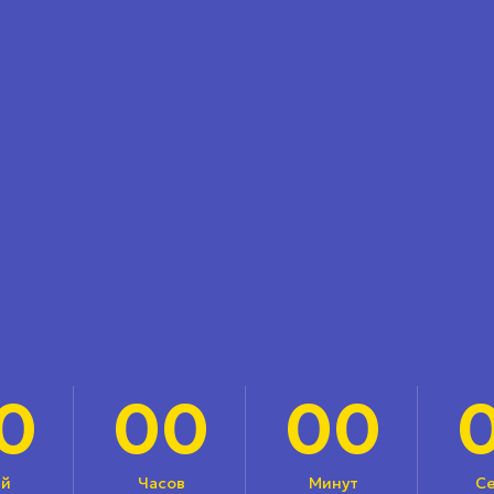
0
00
00
й
Часов
Минут
С